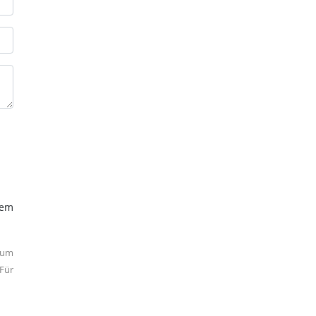
dem
 um
Für