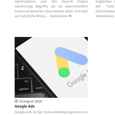
Optimization) und SEA (Search Engine
Englischen 
Advertising) Begriffe, die Sie wahrscheinlich
alle Too
bereits ansprechen. Eine besteht darin, Ihre SEO
Drittanbiet
auf natürliche Weise ...
Weiterlesen
Weiterlesen
10 August 2020
Google Ads
Google Ads ist das Online-Werbeprogramm von