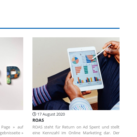
17 August 2020
ROAS
 Page » auf
ROAS steht für Return on Ad Spent und stellt
ebnisseite »
eine Kennzahl im Online Marketing dar. Der