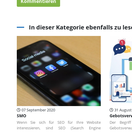
In dieser Kategorie ebenfalls zu le
07 September 2020
31 August
SMO
Gebotsver
Wenn Sie sich für SEO für Ihre Website
Der Begrif
interessieren, sind SEO (Search Engine
Gebotsver