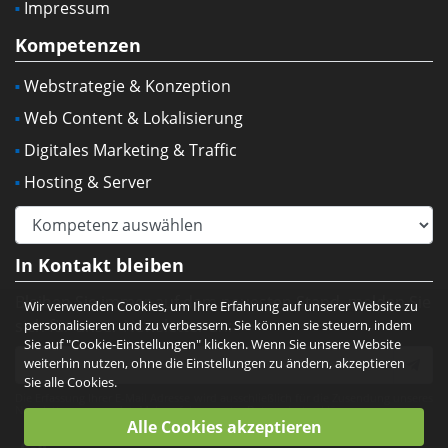
Impressum
Kompetenzen
Webstrategie & Konzeption
Web Content & Lokalisierung
Digitales Marketing & Traffic
Hosting & Server
In Kontakt bleiben
Bleiben Sie immer auf dem neuesten Stand, melden Sie
Wir verwenden Cookies, um Ihre Erfahrung auf unserer Website zu
sich für unser Newsletter an:
personalisieren und zu verbessern. Sie können sie steuern, indem
Sie auf "Cookie-Einstellungen" klicken. Wenn Sie unsere Website
weiterhin nutzen, ohne die Einstellungen zu ändern, akzeptieren
Sie alle Cookies.
Die Erfassung Ihrer E-Mail Adresse wird ausschließlich für die Zusendung unseres
Newsletters verwendet. Mehr erfahren unter
Datenschutzerklärung
.