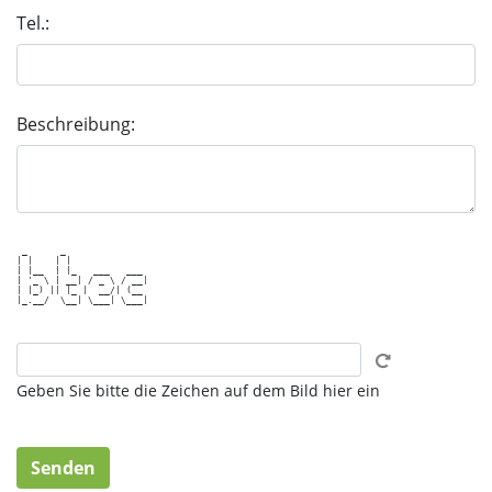
Tel.:
Beschreibung:
 _      _               

| |    | |              

| |__  | |_   ___   ___ 

| '_ \ | __| / _ \ / __|

| |_) || |_ |  __/| (__ 

|_.__/  \__| \___| \___|

Geben Sie bitte die Zeichen auf dem Bild hier ein