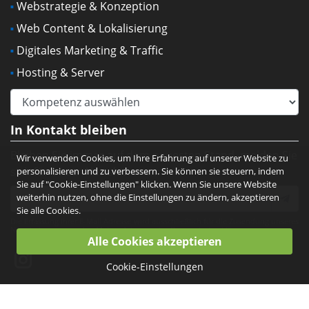
Webstrategie & Konzeption
Web Content & Lokalisierung
Digitales Marketing & Traffic
Hosting & Server
In Kontakt bleiben
Bleiben Sie immer auf dem neuesten Stand, melden Sie
Wir verwenden Cookies, um Ihre Erfahrung auf unserer Website zu
sich für unser Newsletter an:
personalisieren und zu verbessern. Sie können sie steuern, indem
Sie auf "Cookie-Einstellungen" klicken. Wenn Sie unsere Website
weiterhin nutzen, ohne die Einstellungen zu ändern, akzeptieren
Sie alle Cookies.
Die Erfassung Ihrer E-Mail Adresse wird ausschließlich für die Zusendung unseres
Newsletters verwendet. Mehr erfahren unter
Datenschutzerklärung
.
Cookie-Einstellungen
Entwickelt von:
Net Catalyst
Copyright © Net Catalyst. Alle Rechte vorbehalten.