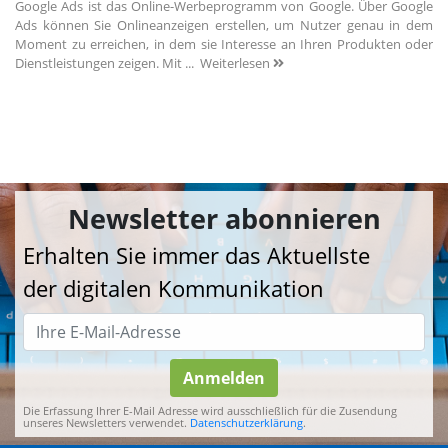
Google Ads ist das Online-Werbeprogramm von Google. Über Google
Ads können Sie Onlineanzeigen erstellen, um Nutzer genau in dem
Moment zu erreichen, in dem sie Interesse an Ihren Produkten oder
Dienstleistungen zeigen. Mit ...
Weiterlesen
Newsletter abonnieren
Erhalten Sie immer das Aktuellste
der digitalen Kommunikation
Anmelden
Die Erfassung Ihrer E-Mail Adresse wird ausschließlich für die Zusendung
unseres Newsletters verwendet.
Datenschutzerklärung
.