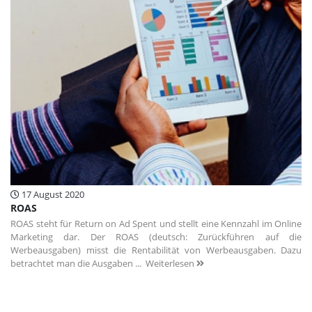
17 August 2020
ROAS
ROAS steht für Return on Ad Spent und stellt eine Kennzahl im Online
Marketing dar. Der ROAS (deutsch: Zurückführen auf die
Werbeausgaben) misst die Rentabilität von Werbeausgaben. Dazu
betrachtet man die Ausgaben ...
Weiterlesen