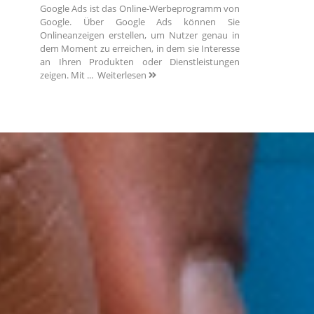
Google Ads ist das Online-Werbeprogramm von
Google. Über Google Ads können Sie
Onlineanzeigen erstellen, um Nutzer genau in
dem Moment zu erreichen, in dem sie Interesse
an Ihren Produkten oder Dienstleistungen
zeigen. Mit ...
Weiterlesen