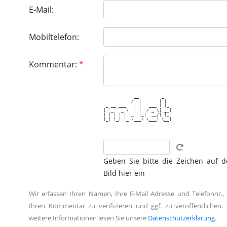
E-Mail:
Mobiltelefon:
Kommentar:
*
            __         _   

           /  |       | |  

 _ __ ___  `| |   ___ | |_ 

| '_ ` _ \  | |  / _ \| __|

| | | | | |_| |_|  __/| |_ 

|_| |_| |_|\___/ \___| \__|

Geben Sie bitte die Zeichen auf 
Bild hier ein
Wir erfassen Ihren Namen, Ihre E-Mail Adresse und Telefonnr.,
Ihren Kommentar zu verifizieren und ggf. zu veröffentlichen. 
weitere Informationen lesen Sie unsere
Datenschutzerklärung
.