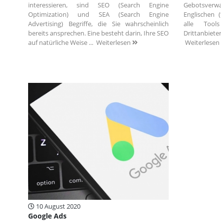
interessieren, sind SEO (Search Engine
Gebotsver
Optimization) und SEA (Search Engine
Englischen 
Advertising) Begriffe, die Sie wahrscheinlich
alle Too
bereits ansprechen. Eine besteht darin, Ihre SEO
Drittanbiet
auf natürliche Weise ...
Weiterlesen
Weiterlesen
10 August 2020
Google Ads