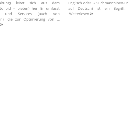
waltung) leitet sich aus dem
Englisch oder « Suchmaschinen-Erg
(to bid = bieten) her. Er umfasst
auf Deutsch) ist ein Begriff,
ls und Services (auch von
Weiterlesen
ern), die zur Optimierung von ...