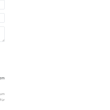
dem
 um
Für