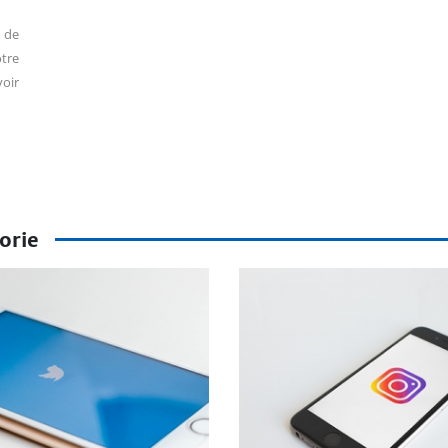
 de
tre
oir
orie