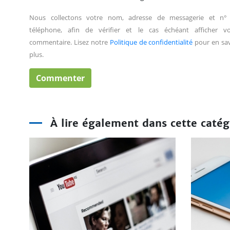
Nous collectons votre nom, adresse de messagerie et n°
téléphone, afin de vérifier et le cas échéant afficher vo
commentaire. Lisez notre
Politique de confidentialité
pour en sav
plus.
À lire également dans cette catég