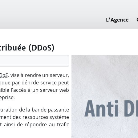
L'Agence
stribuée (DDoS)
DoS
, vise à rendre un serveur,
taque par déni de service peut
sible l'accès à un serveur web
eprise.
turation de la bande passante
sement des ressources système
t ainsi de répondre au trafic