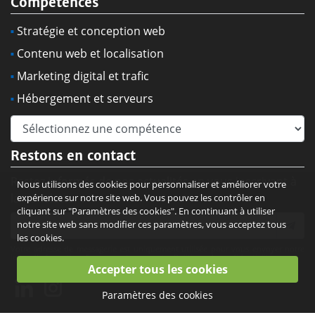
Compétences
Stratégie et conception web
Contenu web et localisation
Marketing digital et trafic
Hébergement et serveurs
Restons en contact
Restez informés de nos actualités en vous inscrivant à
Nous utilisons des cookies pour personnaliser et améliorer votre
la newsletter :
expérience sur notre site web. Vous pouvez les contrôler en
cliquant sur "Paramètres des cookies". En continuant à utiliser
notre site web sans modifier ces paramètres, vous acceptez tous
les cookies.
Votre adresse de messagerie est uniquement utilisée pour vous envoyer notre
lettre d'information. En savoir plus sur notre
Politique de confidentialité
.
Paramètres des cookies