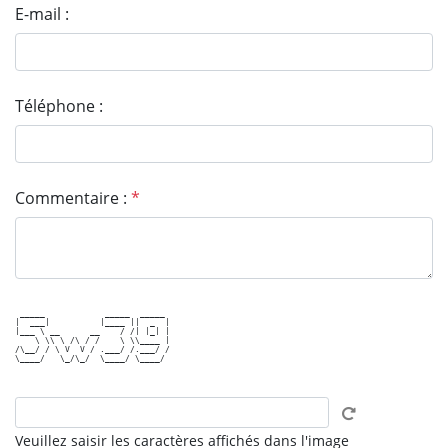
E-mail :
Téléphone :
Commentaire :
*
 _____            _____  _____ 

|  ___|          |____ ||  _  |

|___ \ __      __    / /| |_| |

    \ \\ \ /\ / /    \ \\____ |

/\__/ / \ V  V / .___/ /.___/ /

\____/   \_/\_/  \____/ \____/ 

Veuillez saisir les caractères affichés dans l'image