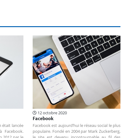
12 octobre 2020
Facebook
 était lancée
Facebook est aujourd’hui le réseau social le plus
 à Facebook.
populaire. Fondé en 2004 par Mark Zuckerberg,
n 2012 par le
le site est devenu incontournable au fil des