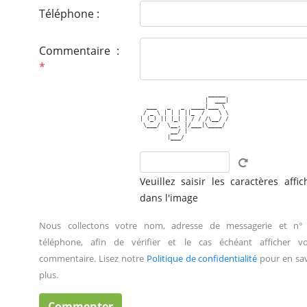
Téléphone :
Commentaire :
*
                    _____ 

                   |  ___|

  ___   _   _  ____|___ \ 

 / _ \ | | | ||_  /    \ \

| (_) || |_| | / / /\__/ /

 \___/  \__, |/___|\____/ 

         __/ |            

Veuillez saisir les caractères affic
dans l'image
Nous collectons votre nom, adresse de messagerie et n°
téléphone, afin de vérifier et le cas échéant afficher vo
commentaire. Lisez notre
Politique de confidentialité
pour en sav
plus.