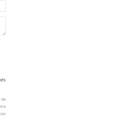
hés
 de
tre
oir