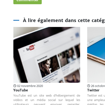
À lire également dans cette catég
02 novembre 2020
26 octobr
YouTube
Twitter
YouTube est un site web d’hébergement de
Twitter est u
vidéos et un média social sur lequel les
une ampleur 
utilisateurs peuvent envoyer, regarder,
médias, les