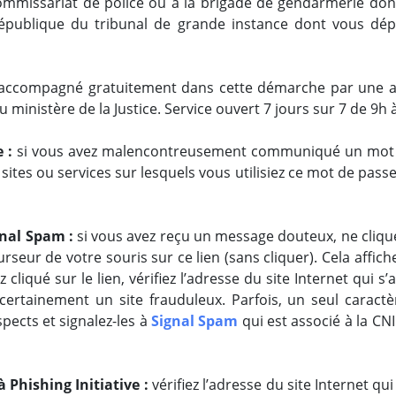
ommissariat de police ou à la brigade de gendarmerie do
République du tribunal de grande instance dont vous dép
re accompagné gratuitement dans cette démarche par une as
 ministère de la Justice. Service ouvert 7 jours sur 7 de 9h 
e :
si vous avez malencontreusement communiqué un mot d
s sites ou services sur lesquels vous utilisiez ce mot de pa
gnal Spam :
si vous avez reçu un message douteux, ne cliquez
eur de votre souris sur ce lien (sans cliquer). Cela afficher
z cliqué sur le lien, vérifiez l’adresse du site Internet qui 
 certainement un site frauduleux. Parfois, un seul caract
ects et signalez-les à
Signal Spam
qui est associé à la CN
 Phishing Initiative :
vérifiez l’adresse du site Internet qu