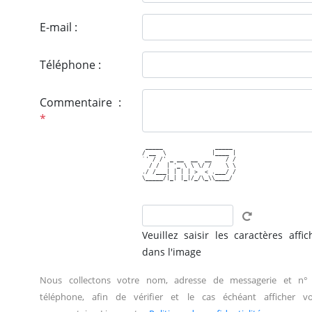
E-mail :
Téléphone :
Commentaire :
*
 _____               _____ 

/ __  \             |____ |

`' / /' _ __  __  __    / /

  / /  | '_ \ \ \/ /    \ \

./ /___| | | | >  < .___/ /

\_____/|_| |_|/_/\_\\____/ 

Veuillez saisir les caractères affic
dans l'image
Nous collectons votre nom, adresse de messagerie et n°
téléphone, afin de vérifier et le cas échéant afficher vo