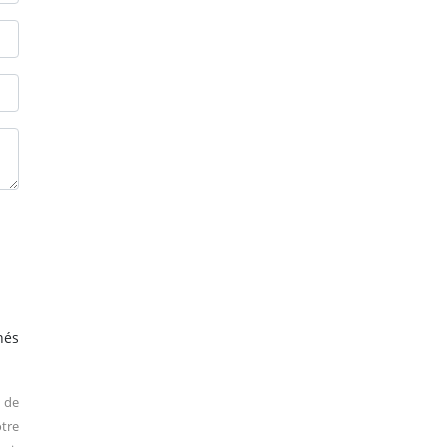
hés
 de
tre