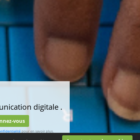
nication digitale .
nnez-vous
onfidentialité
pour en savoir plus.